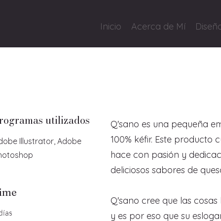
Inicio
Acerca de Mí
Diseño
rogramas utilizados
Q'sano es una pequeña em
100% kéfir. Este producto
dobe Illustrator, Adobe
hace con pasión y dedicac
hotoshop
deliciosos sabores de queso
ime
Q'sano cree que las cosa
días
y es por eso que su eslog