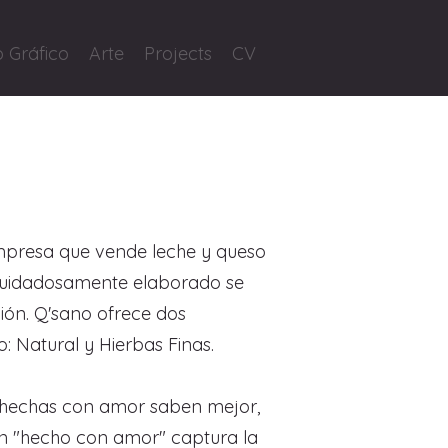
 Gráfico
Arte
Projects
CV
presa que vende leche y queso
 cuidadosamente elaborado se
ión. Q'sano ofrece dos
: Natural y Hierbas Finas.
s hechas con amor saben mejor,
an "hecho con amor" captura la