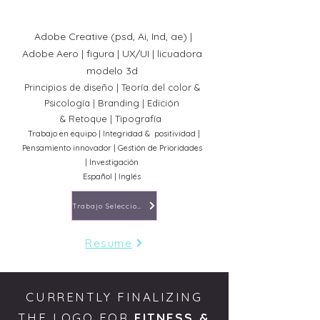
Adobe Creative (psd, Ai, Ind, ae)
|
Adobe Aero | figura | UX/UI | licuadora
modelo 3d
Principios de diseño | Teoría del color &
Psicología | Bra
nding | Edición
&
Retoque | Tipografía
Trabajo en equipo | Integridad &
positividad |
Pensamiento innovador | Gestión de Prioridades
| Investigación
Español | Inglés
Trabajo Seleccionado
Resume
CURRENTLY FINALIZING
THE LOGO FOR
FITNESS &