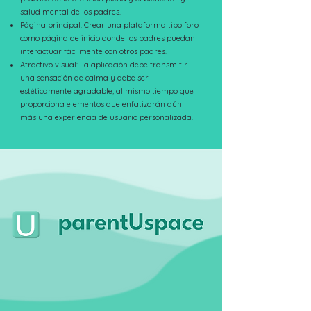
salud mental de los padres.
Página principal: Crear una plataforma tipo foro
como página de inicio donde los padres puedan
interactuar fácilmente con otros padres.
Atractivo visual: La aplicación debe transmitir
una sensación de calma y debe ser
estéticamente agradable, al mismo tiempo que
proporciona elementos que enfatizarán aún
más una experiencia de usuario personalizada.