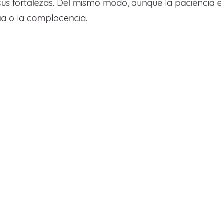
s fortalezas. Del mismo modo, aunque la paciencia es
cia o la complacencia.
Gabytvart
Gabriela Torres
Vanegas
Artista multimedia
Diseñadora Gráfica
gaby.tvdb99@gmail.com