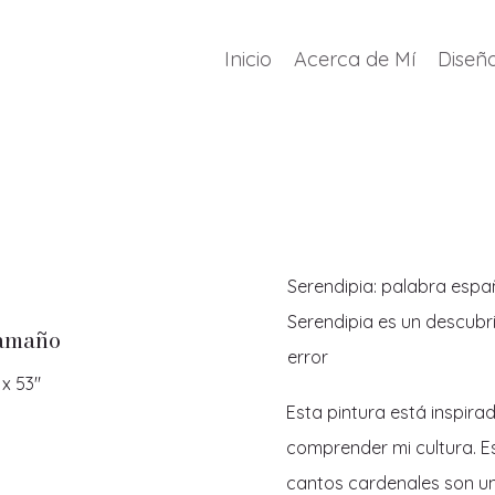
Inicio
Acerca de Mí
Diseño
Serendipia: palabra espa
Serendipia es un descubr
amaño
error
 x 53"
Esta pintura está inspira
comprender mi cultura. E
cantos cardenales son u