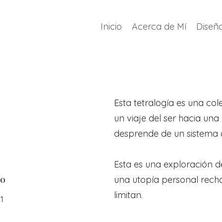
Inicio
Acerca de Mí
Diseño
Esta tetralogía es una co
un viaje del ser hacia un
desprende de un sistema q
Esta es una exploración de
o
una utopía personal rech
limitan.​
1