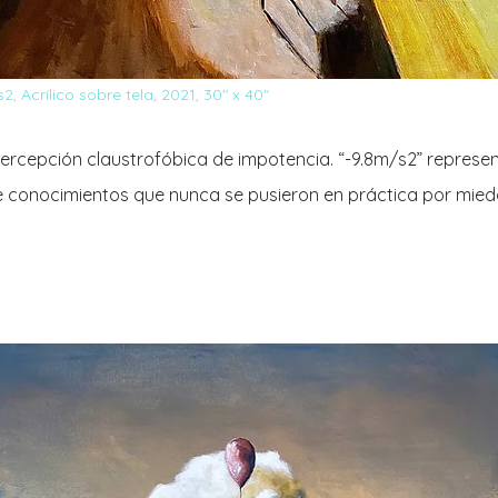
2, Acrílico sobre tela, 2021, 30" x 40"
rcepción claustrofóbica de impotencia. “-9.8m/s2” represen
e conocimientos que nunca se pusieron en práctica por miedo