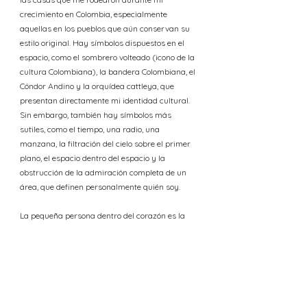
crecimiento en Colombia, especialmente
aquellas en los pueblos que aún conservan su
estilo original. Hay símbolos dispuestos en el
espacio, como el sombrero volteado (icono de la
cultura Colombiana), la bandera Colombiana, el
Cóndor Andino y la orquídea cattleya, que
presentan directamente mi identidad cultural.
Sin embargo, también hay símbolos más
sutiles, como el tiempo, una radio, una
manzana, la filtración del cielo sobre el primer
plano, el espacio dentro del espacio y la
obstrucción de la admiración completa de un
área, que definen personalmente quién soy.
La pequeña persona dentro del corazón es la
esencia de quién soy. Venir a Canadá me
separó físicamente de mis raíces, pero al
mismo tiempo hizo que mi conexión personal e
identidad como Colombiana fueran más
fuertes; la pequeña persona es la razón por la
cual existe mi espacio vivo.